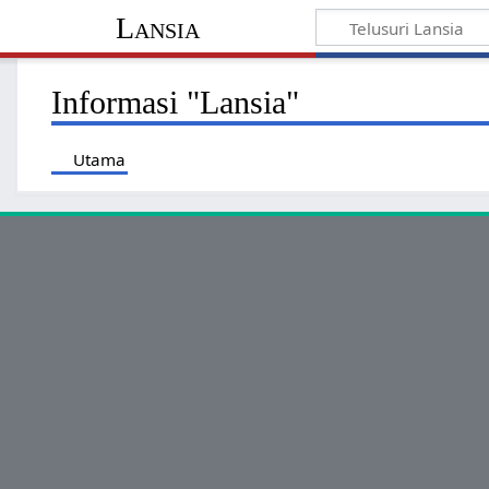
Lansia
Informasi "Lansia"
Utama
Pembicaraan
Informasi dasar
Judul tampilan
Lansia
Kunci urut baku
Lansia
Panjang halaman (dalam bita)
9.704
ID ruang nama
0
ID Halaman
10